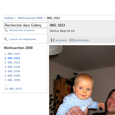
Gallery
Weihnachten 2008
IMG_0113
IMG_0113
Recherche avancée
Markus fliegt mit mir
Lancer un diaporama
première
précédente
Weihnachten 2008
1. IMG_0115
2. IMG_0113
3. IMG_0112
4. IMG_0109
5. IMG_0106
6. IMG_0099
7. IMG_0096
...
13. IMG_0072