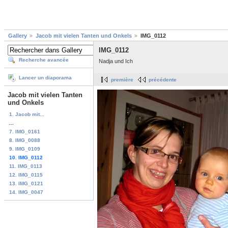
Gallery
Jacob mit vielen Tanten und Onkels
IMG_0112
IMG_0112
Recherche avancée
Nadja und Ich
Lancer un diaporama
première
précédente
Jacob mit vielen Tanten
und Onkels
1. Jacob mit...
...
7. IMG_0161
8. IMG_0088
9. IMG_0109
10. IMG_0112
11. IMG_0113
12. IMG_0115
13. IMG_0121
14. IMG_0047