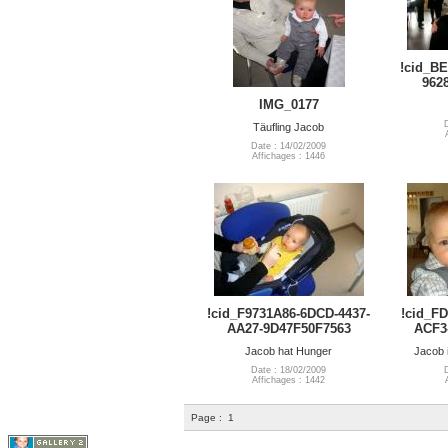
!cid_BE
962
IMG_0177
Täufling Jacob
Date : 14/02/2009
Affichages : 1446
!cid_F9731A86-6DCD-4437-
!cid_FD
AA27-9D47F50F7563
ACF3
Jacob hat Hunger
Jacob 
Date : 18/02/2009
Affichages : 1442
Page :
1