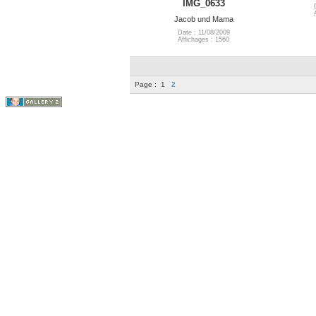
IMG_0633
Jacob und Mama
Date : 11/08/2009
Affichages : 1560
Page :
1
2